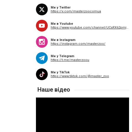
Ми у Twitter
https://x.com/masterzoocomua
Ми в Youtube
https://www.youtube.com/channel/UCsRX62pmj2dGOFLcc3I634w
Ми в Instagram
https://instagram.com/masterzoo/
Ми у Telegram
https://t.me/masterzoou
Ми у TikTok
https://www.tiktok.com/@master_zoo
Наше відео