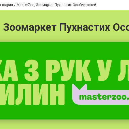
я тварин
MasterZoo, Зоомаркет Пухнастих Особистостей
, Зоомаркет Пухнастих Ос